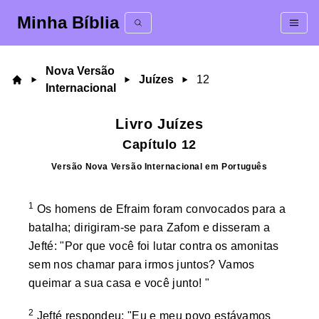
Minha Bíblia
Nova Versão
Juízes
12
Internacional
Livro
Juízes
Capítulo
12
Versão
Nova Versão Internacional
em
Português
1
Os homens de Efraim foram convocados para a
batalha; dirigiram-se para Zafom e disseram a
Jefté: "Por que você foi lutar contra os amonitas
sem nos chamar para irmos juntos? Vamos
queimar a sua casa e você junto! "
2
Jefté respondeu: "Eu e meu povo estávamos