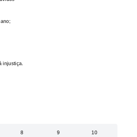
bano;
 injustiça.
8
9
10