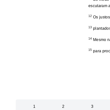
escutaram 
12
Os justos
13
plantados
14
Mesmo na
15
para proc
1
2
3