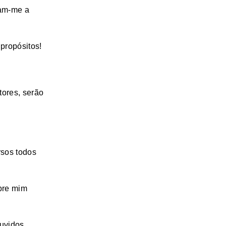
vam-me a
propósitos!
tores, serão
rsos todos
bre mim
uvidos