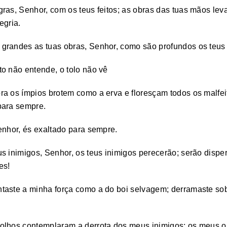
gras, Senhor, com os teus feitos; as obras das tuas mãos le
egria.
grandes as tuas obras, Senhor, como são profundos os teus 
o não entende, o tolo não vê
a os ímpios brotem como a erva e floresçam todos os malfei
para sempre.
enhor, és exaltado para sempre.
s inimigos, Senhor, os teus inimigos perecerão; serão dispe
es!
taste a minha força como a do boi selvagem; derramaste so
olhos contemplaram a derrota dos meus inimigos; os meus o