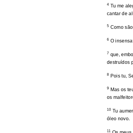
4
Tu me ale
cantar de al
5
Como são 
6
O insensat
7
que, embor
destruídos 
8
Pois tu, S
9
Mas os teu
os malfeitor
10
Tu aumen
óleo novo.
11
Os meus 